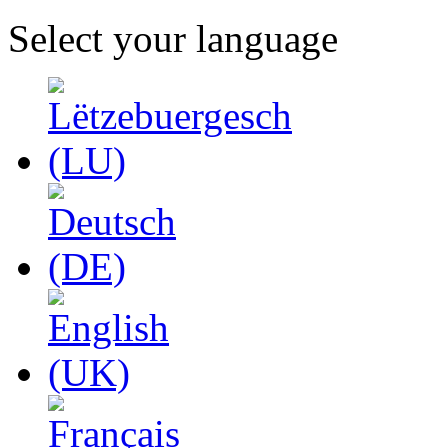
Select your language