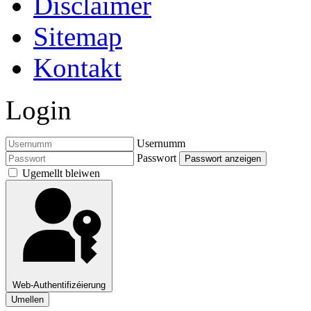
Disclaimer
Sitemap
Kontakt
Login
Usernumm
Passwort
Passwort anzeigen
Ugemellt bleiwen
Web-Authentifizéierung
Umellen