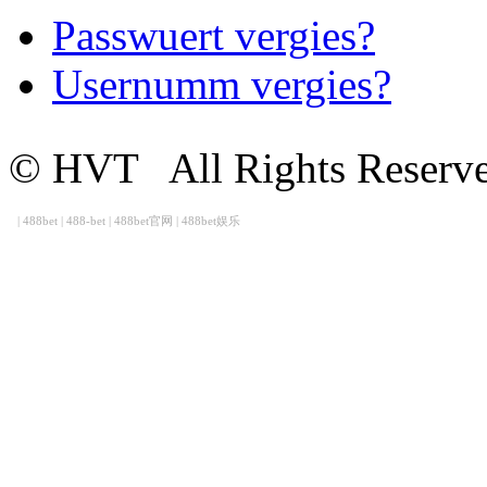
Passwuert vergies?
Usernumm vergies?
© HVT
All Rights Reserv
|
488bet
|
488-bet
|
488bet官网
|
488bet娱乐