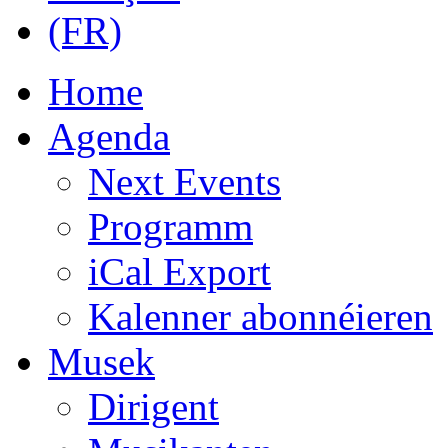
Home
Agenda
Next Events
Programm
iCal Export
Kalenner abonnéieren
Musek
Dirigent