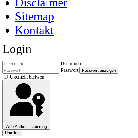
Disclaimer
Sitemap
Kontakt
Login
Usernumm
Passwort
Passwort anzeigen
Ugemellt bleiwen
Web-Authentifizéierung
Umellen