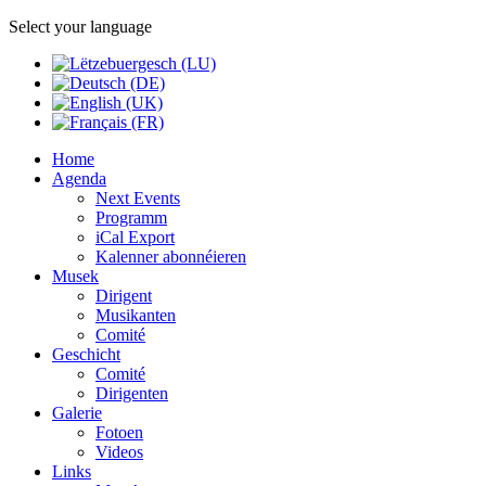
Select your language
Home
Agenda
Next Events
Programm
iCal Export
Kalenner abonnéieren
Musek
Dirigent
Musikanten
Comité
Geschicht
Comité
Dirigenten
Galerie
Fotoen
Videos
Links