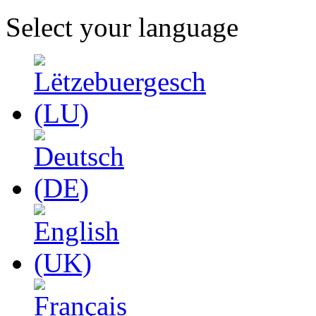
Select your language