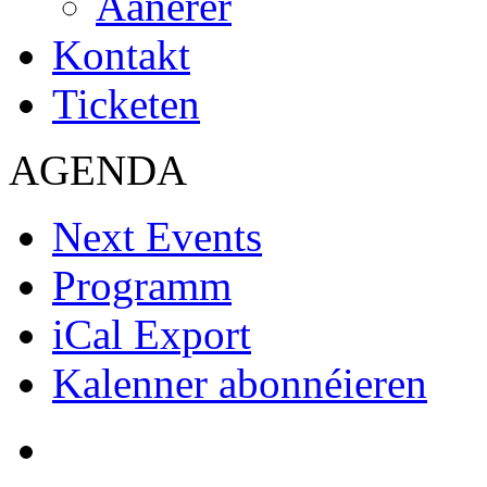
Aanerer
Kontakt
Ticketen
AGENDA
Next Events
Programm
iCal Export
Kalenner abonnéieren