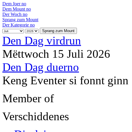
Dem Joer no
Dem Mount no
Der Woch no
Sprang zum Mount
Der Kategorie no
Sprang zum Mount
Den Dag virdrun
Mëttwoch 15 Juli 2026
Den Dag duerno
Keng Eventer si fonnt ginn
Member of
Verschiddenes