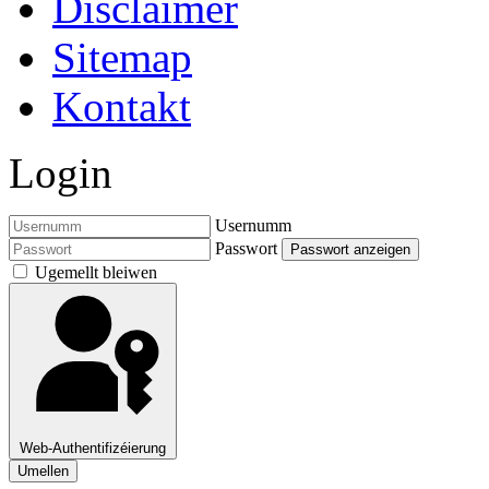
Disclaimer
Sitemap
Kontakt
Login
Usernumm
Passwort
Passwort anzeigen
Ugemellt bleiwen
Web-Authentifizéierung
Umellen