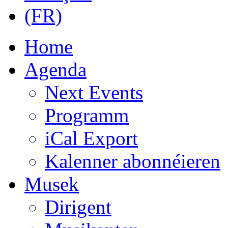
Home
Agenda
Next Events
Programm
iCal Export
Kalenner abonnéieren
Musek
Dirigent