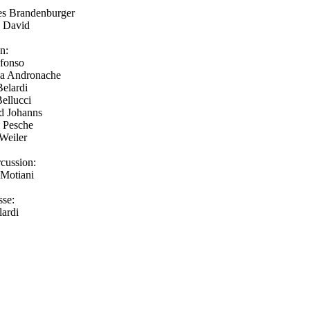
 Brandenburger
 David
n:
fonso
 Andronache
elardi
llucci
 Johanns
 Pesche
eiler
cussion:
otiani
sse:
ardi