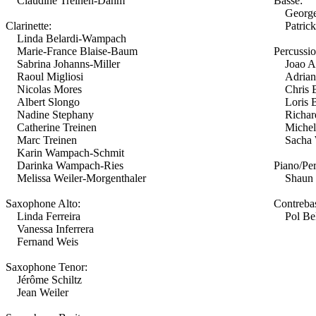
Claudine Treinen-Dahm
Basse:
Georges
Clarinette:
Patrick
Linda Belardi-Wampach
Marie-France Blaise-Baum
Percussio
Sabrina Johanns-Miller
Joao A
Raoul Migliosi
Adriana
Nicolas Mores
Chris B
Albert Slongo
Loris Be
Nadine Stephany
Richard
Catherine Treinen
Michel
Marc Treinen
Sacha W
Karin Wampach-Schmit
Darinka Wampach-Ries
Piano/Per
Melissa Weiler-Morgenthaler
Shaun M
Saxophone Alto:
Contreba
Linda Ferreira
Pol Bel
Vanessa Inferrera
Fernand Weis
Saxophone Tenor:
Jérôme Schiltz
Jean Weiler