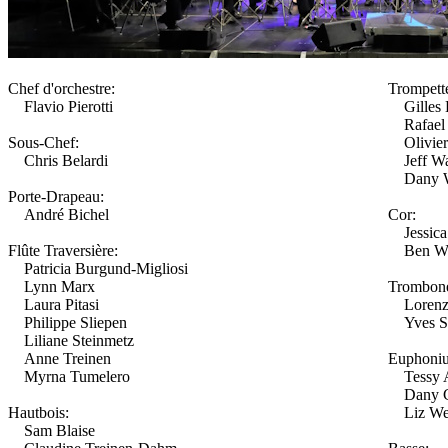
Chef d'orchestre:
Trompett
Flavio Pierotti
Gilles 
Rafael D
Sous-Chef:
Olivier
Chris Belardi
Jeff W
Dany W
Porte-Drapeau:
André Bichel
Cor:
Jessica
Flûte Traversière:
Ben We
Patricia Burgund-Migliosi
Lynn Marx
Trombon
Laura Pitasi
Lorenzo
Philippe Sliepen
Yves Sc
Liliane Steinmetz
Anne Treinen
Euphoni
Myrna Tumelero
Tessy Al
Dany C
Hautbois:
Liz Wei
Sam Blaise