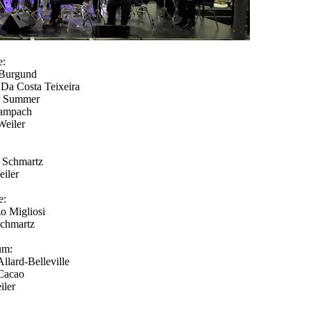
e:
Burgund
a Costa Teixeira
 Summer
ampach
eiler
 Schmartz
iler
e:
 Migliosi
hmartz
um:
lard-Belleville
acao
ler