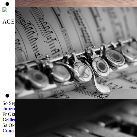
AGENDA
August
2026
Mo
Di
Mi
Do
Fr
Sa
So
1
2
3
4
5
6
7
8
9
10
11
12
13
14
15
16
17
18
19
20
21
22
23
24
25
26
27
28
29
30
31
So Sep. 20
00:00
Journée des mineurs
Fr Okt. 02
Sa Okt. 03
Grillen beim Cactus
Sa Okt. 24 @20:00
-
23:00
Concert mat Dontnod