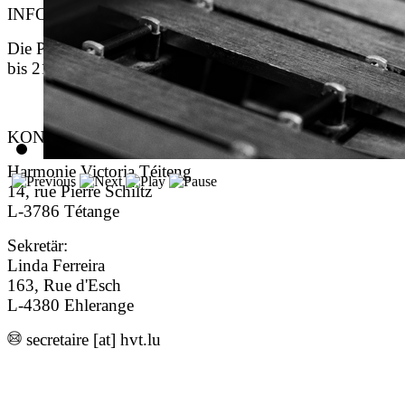
INFOS
Die Proben finden immer Dienstags und Freitags von 20
bis 21h30 statt.
KONTAKT
Harmonie Victoria Téiteng
14, rue Pierre Schiltz
L-3786 Tétange
Sekretär:
Linda Ferreira
163, Rue d'Esch
L-4380 Ehlerange
secretaire [at] hvt.lu